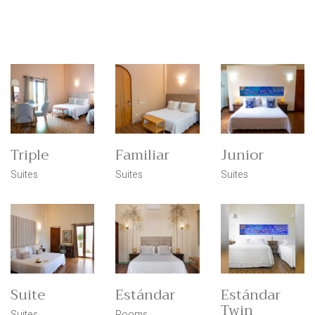
Triple
Familiar
Junior
Suites
Suites
Suites
Suite
Estándar
Estándar
Twin
Suites
Rooms